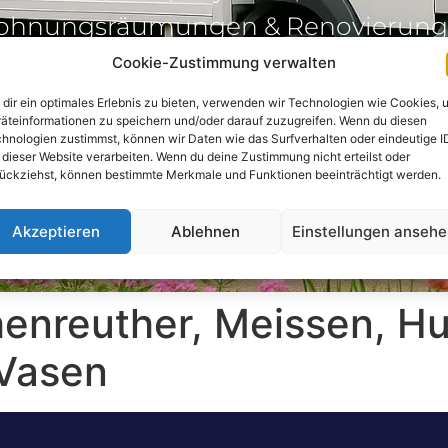
hnungsräumungen & Renovierun
 Regionen Hof, Selb, Bayreuth, Markt
Cookie-Zustimmung verwalten
und im Umkreis von 50 km
dir ein optimales Erlebnis zu bieten, verwenden wir Technologien wie Cookies, 
äteinformationen zu speichern und/oder darauf zuzugreifen. Wenn du diesen
hnologien zustimmst, können wir Daten wie das Surfverhalten oder eindeutige I
 dieser Website verarbeiten. Wenn du deine Zustimmung nicht erteilst oder
ückziehst, können bestimmte Merkmale und Funktionen beeinträchtigt werden.
Akzeptieren
Ablehnen
Einstellungen anseh
enreuther, Meissen, Hu
 Vasen