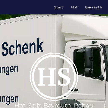
Start
Hof
Bayreuth
Hof, Selb, Bayreuth, Rehau