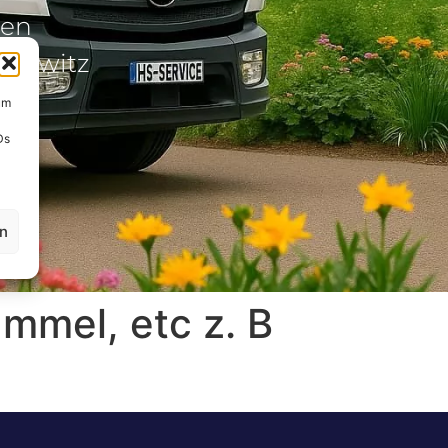
gen
redwitz
um
Ds
en
mmel, etc z. B