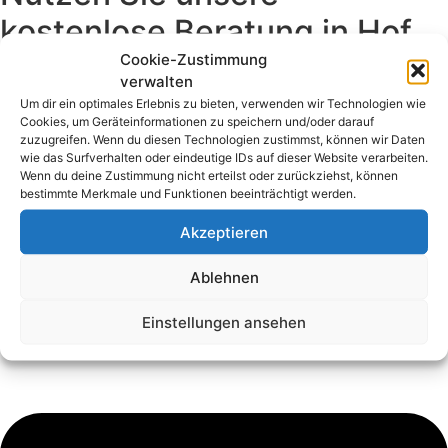
kostenlose Beratung in Hof
Cookie-Zustimmung
und erhalten Sie ein
verwalten
unverbindliches Angebot mit
Um dir ein optimales Erlebnis zu bieten, verwenden wir Technologien wie
Cookies, um Geräteinformationen zu speichern und/oder darauf
Festpreisgarantie für Ihr
zuzugreifen. Wenn du diesen Technologien zustimmst, können wir Daten
wie das Surfverhalten oder eindeutige IDs auf dieser Website verarbeiten.
Rosenthal Porzellan! Ihre
Wenn du deine Zustimmung nicht erteilst oder zurückziehst, können
bestimmte Merkmale und Funktionen beeinträchtigt werden.
wertvollen Stücke werden
Akzeptieren
dabei fair bewertet und
Ablehnen
angerechnet.
Einstellungen ansehen